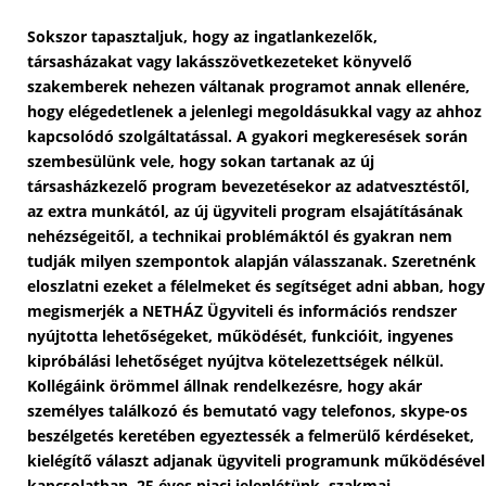
Sokszor tapasztaljuk, hogy az ingatlankezelők,
társasházakat vagy lakásszövetkezeteket könyvelő
szakemberek nehezen váltanak programot annak ellenére,
hogy elégedetlenek a jelenlegi megoldásukkal vagy az ahhoz
kapcsolódó szolgáltatással.
A gyakori megkeresések során
szembesülünk vele
, hogy
sokan
tartanak az új
társasházkezelő program bevezetésekor
az adatvesztéstől,
az extra munkától, az új ügyviteli program elsajátításának
nehézségeitől, a technikai problémáktól és gyakran nem
tudják milyen szempontok alapján válasszanak.
Szeretnénk
eloszlatni ezeket a félelmeket és segítséget adni abban, hogy
megismerjék a NETHÁZ Ügyviteli és információs rendszer
nyújtotta lehetőségeket, működését, funkcióit, ingyenes
kipróbálási lehetőséget nyújtva kötelezettségek nélkül.
Kollégáink örömmel állnak rendelkezésre, hogy akár
személyes találkozó és bemutató vagy telefonos, skype-os
beszélgetés keretében egyeztessék a felmerülő kérdéseket,
kielégítő választ adjanak ügyviteli programunk működésével
kapcsolatban. 25 éves piaci jelenlétünk, szakmai