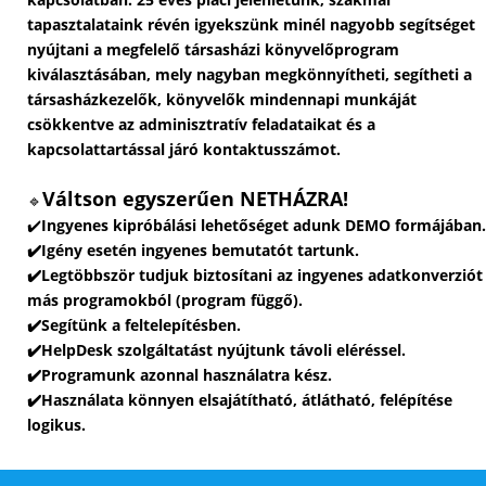
tapasztalataink révén igyekszünk minél nagyobb segítséget
nyújtani a megfelelő társasházi könyvelőprogram
kiválasztásában, mely nagyban megkönnyítheti, segítheti a
társasházkezelők, könyvelők mindennapi munkáját
csökkentve az adminisztratív feladataikat és a
kapcsolattartással járó kontaktusszámot.
Váltson egyszerűen NETHÁZRA!
🔹
✔️
Ingyenes kipróbálási lehetőséget adunk DEMO formájában.
✔️Igény esetén ingyenes bemutatót tartunk.
✔️Legtöbbször tudjuk biztosítani az ingyenes adatkonverziót
más programokból (program függő).
✔️Segítünk a feltelepítésben.
✔️HelpDesk szolgáltatást nyújtunk távoli eléréssel.
✔️Programunk azonnal használatra kész.
✔️Használata könnyen elsajátítható, átlátható, felépítése
logikus.