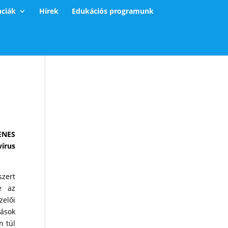
nciák
Hírek
Edukációs programunk
ENES
vírus
szert
e az
zelői
tások
n túl