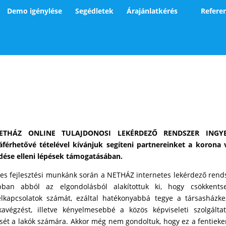
Demo igénylése
Segédletek
Árajánlatkérés
Refere
ETHÁZ ONLINE TULAJDONOSI LEKÉRDEZŐ RENDSZER INGY
áférhetővé tételével kívánjuk segíteni partnereinket a korona 
edése elleni lépések támogatásában.
es fejlesztési munkánk során a NETHÁZ internetes lekérdező rend
bban abból az elgondolásból alakítottuk ki, hogy csökkents
élkapcsolatok számát, ezáltal hatékonyabbá tegye a társasházke
avégzést, illetve kényelmesebbé a közös képviseleti szolgálta
sét a lakók számára. Akkor még nem gondoltuk, hogy ez a fentieke