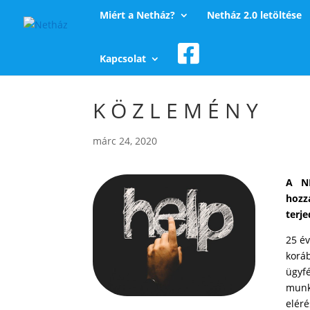
Miért a Netház?
Netház 2.0 letöltése
Kapcsolat
K Ö Z L E M É N Y
márc 24, 2020
A N
hozz
terj
25 év
korá
ügyf
munk
eléré