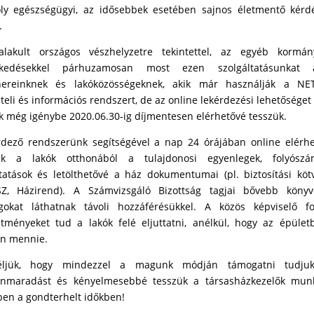
ly egészségügyi, az idősebbek esetében sajnos életmentő kérd
.
alakult országos vészhelyzetre tekintettel, az egyéb kormány
zkedésekkel párhuzamosan most ezen szolgáltatásunkat 
nereinknek és lakóközösségeknek, akik már használják a NE
teli és információs rendszert, de az online lekérdezési lehetősége
k még igénybe 2020.06.30-ig díjmentesen elérhetővé tesszük.
rdező rendszerünk segítségével a nap 24 órájában online elérh
ak a lakók otthonából a tulajdonosi egyenlegek, folyószám
tatások és letölthetővé a ház dokumentumai (pl. biztosítási köt
Z, Házirend). A Számvizsgáló Bizottság tagjai bővebb könyve
gokat láthatnak távoli hozzáférésükkel. A közös képviselő fo
etményeket tud a lakók felé eljuttatni, anélkül, hogy az épület
en mennie.
ljük, hogy mindezzel a magunk módján támogatni tudju
onmaradást és kényelmesebbé tesszük a társasházkezelők munk
ben a gondterhelt időkben!