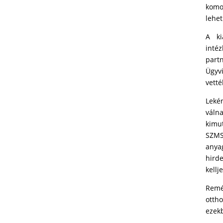
komo
lehet
A ki
inté
part
Ügyvi
vetté
Leké
váln
kimu
SZMS
anya
hird
kellj
Remé
otth
ezek