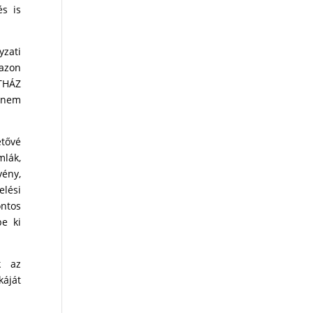
és is
zati
azon
THÁZ
t nem
etővé
lák,
vény,
lési
ntos
be ki
k az
áját