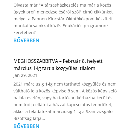
Olvasta már "A társasházkezelés ma már a közös
ügyek profi menedzseléséről szól" című cikkünket,
melyet a Pannon Kincstár Oktatóközpont készített
munkatársainkkal közös Edukációs programunk
keretében?
BŐVEBBEN
MEGHOSSZABBÍTVA – Február 8. helyett
március 1-ig tart a közgyűlési tilalom!
jan 29, 2021
2021 márciusig 1-ig nem tartható közgyűlés és nem
váltható le a közös képviselő sem. A közös képviselő
halála esetén, vagy ha tartósan kórházba kerül és
nem tudja ellátni a házzal kapcsolatos teendőket,
akkor a feladatokat márciusig 1-ig a Számvizsgáló
Bizottság látja...
BŐVEBBEN