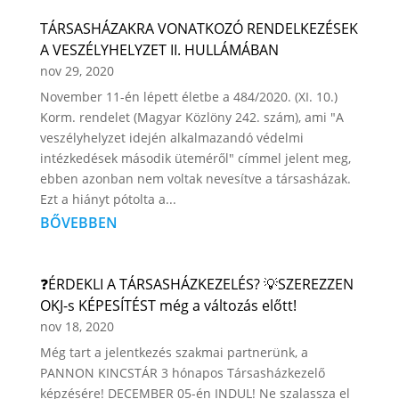
TÁRSASHÁZAKRA VONATKOZÓ RENDELKEZÉSEK
A VESZÉLYHELYZET II. HULLÁMÁBAN
nov 29, 2020
November 11-én lépett életbe a 484/2020. (XI. 10.)
Korm. rendelet (Magyar Közlöny 242. szám), ami "A
veszélyhelyzet idején alkalmazandó védelmi
intézkedések második üteméről" címmel jelent meg,
ebben azonban nem voltak nevesítve a társasházak.
Ezt a hiányt pótolta a...
BŐVEBBEN
❓ÉRDEKLI A TÁRSASHÁZKEZELÉS? 💡SZEREZZEN
OKJ-s KÉPESÍTÉST még a változás előtt!
nov 18, 2020
Még tart a jelentkezés szakmai partnerünk, a
PANNON KINCSTÁR 3 hónapos Társasházkezelő
képzésére! DECEMBER 05-én INDUL! Ne szalassza el