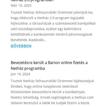
febr 10, 2025
Tisztelt Netház felhasználók! Örömmel jelentjük be,
hogy elkészült a Netház 2.0 program legújabb
fejlesztése, a társasházak a számlavezető bankjaikkal
való összekapcsolása, ezáltal egy kattintásra
betöltődnek a bankszámlán történő pénzmozgások
(bevételek, kiadások)...
BŐVEBBEN
Bevezetésre került a Barion online fizetés a
Netház programba
jún 19, 2024
Tisztelt Netház felhasználók! Örömmel tájékoztatjuk
Önöket, hogy online tulajdonosi lekérdező
felületünkön bevezetésre került a bankkártyás
fizetési lehetőség. Ennek segítségével a Nethaz.com
oldalon keresztül a lakók be tudják fizetni a közös