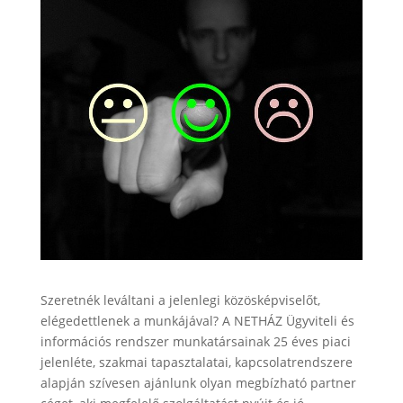
Szeretnék leváltani a jelenlegi közösképviselőt,
elégedettlenek a munkájával? A NETHÁZ Ügyviteli és
információs rendszer munkatársainak 25 éves piaci
jelenléte, szakmai tapasztalatai, kapcsolatrendszere
alapján szívesen ajánlunk olyan megbízható partner